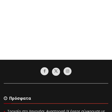
Πρόσφατα
Τροχαίο στο Λαγονήσι: Αναστροφή ΙΧ έφερε σύγκρουση με