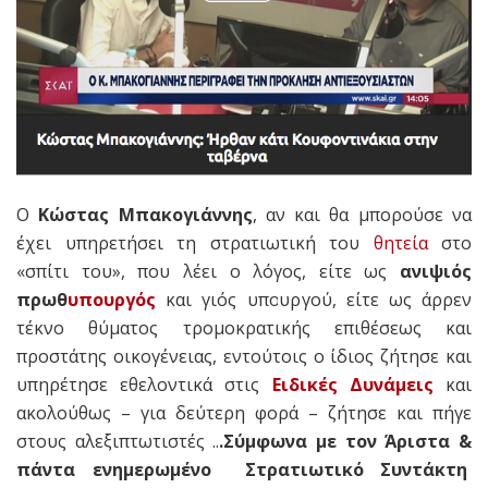
Ο
Κώστας Μπακογιάννης
, αν και θα μπορούσε να
έχει υπηρετήσει τη στρατιωτική του
θητεία
στο
«σπίτι του», που λέει ο λόγος, είτε ως
ανιψιός
πρωθ
υπουργός
και γιός υπουργού, είτε ως άρρεν
τέκνο θύματος τρομοκρατικής επιθέσεως και
προστάτης οικογένειας, εντούτοις ο ίδιος ζήτησε και
υπηρέτησε εθελοντικά στις
Ειδικές Δυνάμεις
και
ακολούθως – για δεύτερη φορά – ζήτησε και πήγε
στους αλεξιπτωτιστές ..
.Σύμφωνα
με τον Άριστα &
πάντα ενημερωμένο Στρατιωτικό Συντάκτη