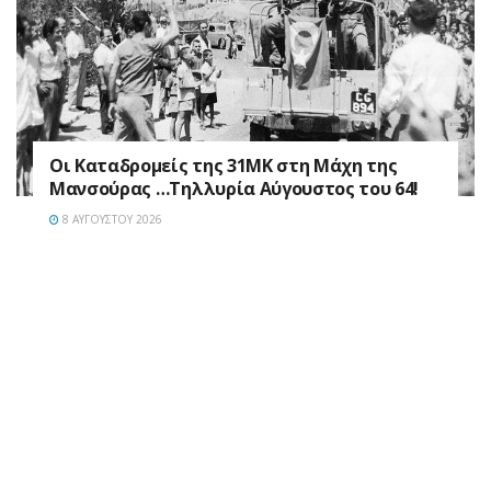
Οι Καταδρομείς της 31ΜΚ στη Mάχη της
Μανσούρας …Τηλλυρία Αύγουστος του 64!
8 ΑΥΓΟΎΣΤΟΥ 2026