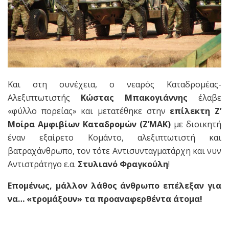
Και στη συνέχεια, ο νεαρός Καταδρομέας-
Αλεξιπτωτιστής
Κώστας Μπακογιάννης
έλαβε
«φύλλο πορείας» και μετατέθηκε στην
επίλεκτη Ζ’
Μοίρα Αμφιβίων Καταδρομών (Ζ’ΜΑΚ)
με διοικητή
έναν εξαίρετο Κομάντο, αλεξιπτωτιστή και
βατραχάνθρωπο, τον τότε Αντισυνταγματάρχη και νυν
Αντιστράτηγο ε.α.
Στυλιανό Φραγκούλη
!
Επομένως, μάλλον λάθος άνθρωπο επέλεξαν για
να… «τρομάξουν» τα προαναφερθέντα άτομα!