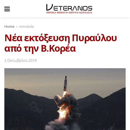
Home
minislide
Νέα εκτόξευση Πυραύλου
από την Β.Κορέα
2 Οκτωβρίου 2019