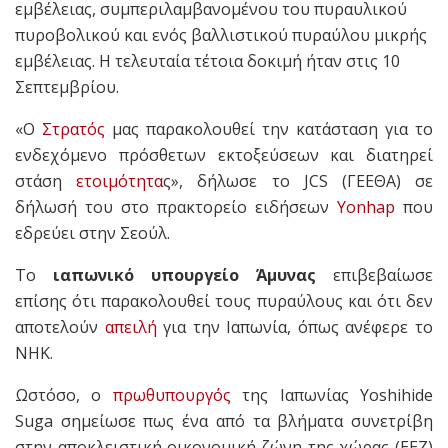
εμβέλειας, συμπεριλαμβανομένου του πυραυλικού
πυροβολικού και ενός βαλλιστικού πυραύλου μικρής
εμβέλειας. Η τελευταία τέτοια δοκιμή ήταν στις 10
Σεπτεμβρίου.
«Ο
Στρατός
μας παρακολουθεί την κατάσταση για το
ενδεχόμενο πρόσθετων εκτοξεύσεων και διατηρεί
στάση
ετοιμότητα
ς», δήλωσε το JCS (ΓΕΕΘΑ) σε
δήλωσή του στο πρακτορείο ειδήσεων
Yonhap
που
εδρεύει στην Σεούλ.
Το
ιαπωνικό υπουργείο Άμυνας
επιβεβαίωσε
επίσης ότι παρακολουθεί τους πυραύλους και ότι δεν
αποτελούν
απειλή
για την Ιαπωνία, όπως ανέφερε το
NHK.
Ωστόσο, ο
πρωθυπουργός
της Ιαπωνίας Yoshihide
Suga σημείωσε πως ένα από τα βλήματα συνετρίβη
στην αποκλειστική οικονομική ζώνη της χώρας (EEZ)