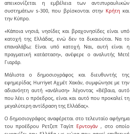
απεικονίζεται η εμβέλεια των αντιπυραυλικών
συστημάτων s-300, που βρίσκονται στην
Κρήτη
και
την Κύπρο.
«Κάποια νησιά, νησίδες και βραχονησίδες είναι υπό
κατοχή της Ελλάδας, ενώ δεν τα δικαιούται. Να το
επαναλάβω; Είναι υπό κατοχή. Nαι, αυτή είναι η
πραγματική κατάσταση», ανέφερε ο αναλυτής Μετέ
Γιαράρ.
Μάλιστα ο δημοσιογράφος και διευθυντής της
εφημερίδας Hurriyet Αχμέτ Χακάν, συμφώνησε με την
αδιανόητη αυτή «ανάλυση» λέγοντας «Βέβαια, αυτό
που λέει ο πρόεδρος, είναι και αυτό που προκαλεί τη
μεγαλύτερη αντίδραση της Ελλάδας».
Ο δημοσιογράφος αναφέρεται στο τελευταίο αφήγημα
του προέδρου Ρετζεπ Ταγίπ
Ερντογάν
, στο οποίο
εμφανίζει την Ελλάδα ως χώρα που ασκεί επιθετική