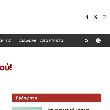
ΌΨΕΙΣ
ΔΙΆΦΟΡΑ – ΑΠΌΣΤΡΑΤΟΙ
ού!
Πρόσφατα
Εθνική Φρουρά Κύπρου: