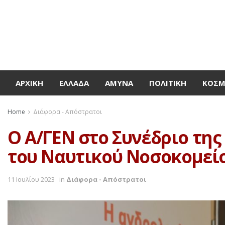
ΑΡΧΙΚΉ
ΕΛΛΆΔΑ
ΆΜΥΝΑ
ΠΟΛΙΤΙΚΉ
ΚΌΣ
Home
Διάφορα - Απόστρατοι
O Α/ΓΕΝ στο Συνέδριο τ
του Ναυτικού Νοσοκομεί
11 Ιουλίου 2023
in
Διάφορα - Απόστρατοι