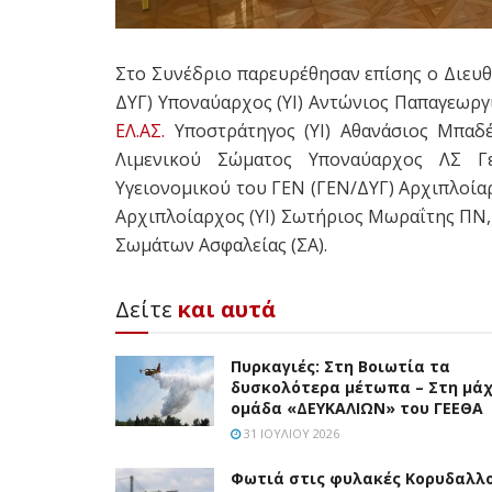
Στο Συνέδριο παρευρέθησαν επίσης ο Διευθ
ΔΥΓ) Υποναύαρχος (ΥΙ) Αντώνιος Παπαγεωργ
ΕΛ.ΑΣ.
Υποστράτηγος (ΥΙ) Αθανάσιος Μπαδέ
Λιμενικού Σώματος Υποναύαρχος ΛΣ Γε
Υγειονομικού του ΓΕΝ (ΓΕΝ/ΔΥΓ) Αρχιπλοίαρ
Αρχιπλοίαρχος (ΥΙ) Σωτήριος Μωραΐτης ΠΝ,
Σωμάτων Ασφαλείας (ΣΑ).
Δείτε
και αυτά
Πυρκαγιές: Στη Βοιωτία τα
δυσκολότερα μέτωπα – Στη μάχ
ομάδα «ΔΕΥΚΑΛΙΩΝ» του ΓΕΕΘΑ
31 ΙΟΥΛΊΟΥ 2026
Φωτιά στις φυλακές Κορυδαλλ