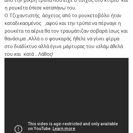
από την μικρή τρύπα που είχε ο τοίχος στο κτίριο και
η ρουκέτα έπεσε καταπάνω του.
Ο Τζιχαντιστής άσχετος από το ρουκετοβόλο ήταν
καταδικασμένος ,αφού και την τρύπα να πέρναγε η
ρουκέτα τα αέρια θα τον τραυμάτιζαν σοβαρά ίσως και
θανάσιμα ..Αλλά ο ο φουκαράς ήθελε να γίνει φίρμα
στο διαδίκτυο αλλά έγινε μάρτυρας του ισλάμ άθελά
του και κατά …Λάθος!