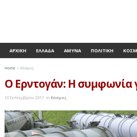
ΑΡΧΙΚΉ
ΕΛΛΆΔΑ
ΆΜΥΝΑ
ΠΟΛΙΤΙΚΉ
ΚΌΣ
Home
Κόσμος
Ο Ερντογάν: Η συμφωνία γ
13 Σεπτεμβρίου 2017
in
Κόσμος