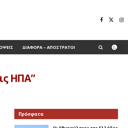
ΌΨΕΙΣ
ΔΙΆΦΟΡΑ – ΑΠΌΣΤΡΑΤΟΙ
ις ΗΠΑ”
Πρόσφατα
Οι Εθνοφύλακες της Ελλάδος