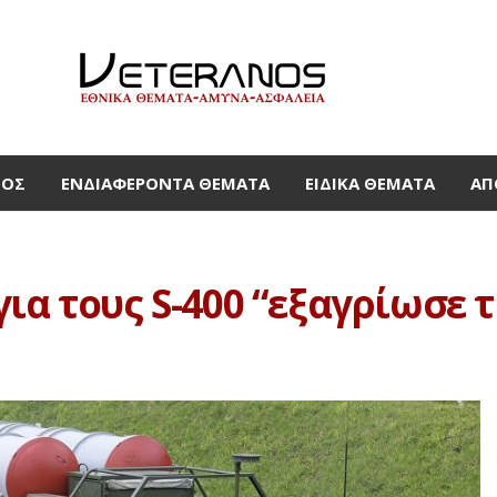
ΜΟΣ
ΕΝΔΙΑΦΈΡΟΝΤΑ ΘΈΜΑΤΑ
ΕΙΔΙΚΆ ΘΈΜΑΤΑ
ΑΠ
ια τους S-400 “εξαγρίωσε τ