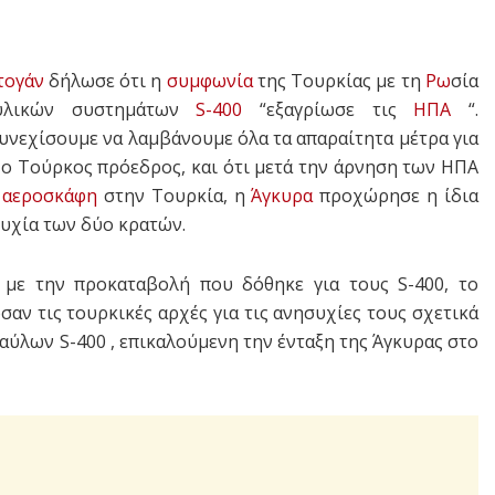
τογάν
δήλωσε ότι η
συμφωνία
της Τουρκίας με τη
Ρω
σία
αυλικών συστημάτων
S-400
“εξαγρίωσε τις
ΗΠΑ
“.
συνεχίσουμε να λαμβάνουμε όλα τα απαραίτητα μέτρα για
 ο Τούρκος πρόεδρος, και ότι μετά την άρνηση των ΗΠΑ
ά
αεροσκάφη
στην Τουρκία, η
Άγκυρα
προχώρησε η ίδια
υχία των δύο κρατών.
με την προκαταβολή που δόθηκε για τους S-400, το
ν τις τουρκικές αρχές για τις ανησυχίες τους σχετικά
ύλων S-400 , επικαλούμενη την ένταξη της Άγκυρας στο