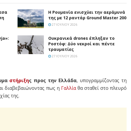
εσα
Η Ρουμανία ενισχύει την αεράμυνά
ση
της με 12 ραντάρ Ground Master 200
27 ΙΟΥΛΊΟΥ 2026
ja»:
Ουκρανικά drones έπληξαν το
Ροστόφ: Δύο νεκροί και πέντε
τραυματίες
27 ΙΟΥΛΊΟΥ 2026
νυμα
στήριξη
ς προς την Ελλάδα
, υπογραμμίζοντας τη
και διαβεβαιώνοντας πως η
Γαλλία
θα σταθεί στο πλευρό
χίας της.