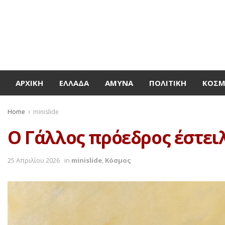
ΑΡΧΙΚΉ
ΕΛΛΆΔΑ
ΆΜΥΝΑ
ΠΟΛΙΤΙΚΉ
ΚΌΣ
Home
minislide
Ο Γάλλος πρόεδρος έστει
25 Απριλίου 2026
in
minislide
,
Κόσμος