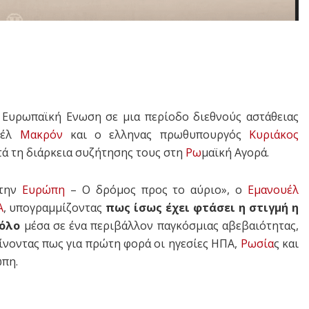
 Ευρωπαϊκή Ενωση σε μια περίοδο διεθνούς αστάθειας
υέλ
Μακρόν
και ο ελληνας πρωθυπουργός
Κυριάκος
ά τη διάρκεια συζήτησης τους στη
Ρω
μαϊκή Αγορά.
 την
Ευρώπη
– Ο δρόμος προς το αύριο», ο
Εμανουέλ
Α
, υπογραμμίζοντας
πως ίσως έχει φτάσει η στιγμή η
όλο
μέσα σε ένα περιβάλλον παγκόσμιας αβεβαιότητας,
νοντας πως για πρώτη φορά οι ηγεσίες ΗΠΑ,
Ρωσία
ς και
ώπη.