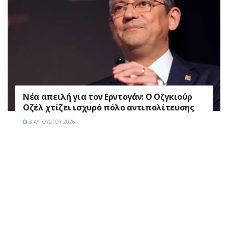
Νέα απειλή για τον Ερντογάν: Ο Οζγκιούρ
Οζέλ χτίζει ισχυρό πόλο αντιπολίτευσης
3 ΑΥΓΟΎΣΤΟΥ 2026