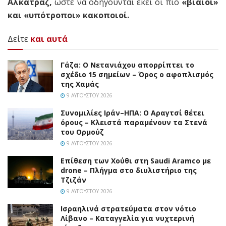
Αλκατράζ,
ώστε να οδηγούνται εκεί οι πιο
«βίαιοι»
και «υπότροποι» κακοποιοί.
Δείτε
και αυτά
Γάζα: Ο Νετανιάχου απορρίπτει το
σχέδιο 15 σημείων – Όρος ο αφοπλισμός
της Χαμάς
9 ΑΥΓΟΎΣΤΟΥ 2026
Συνομιλίες Ιράν–ΗΠΑ: Ο Αραγτσί θέτει
όρους – Κλειστά παραμένουν τα Στενά
του Ορμούζ
9 ΑΥΓΟΎΣΤΟΥ 2026
Επίθεση των Χούθι στη Saudi Aramco με
drone – Πλήγμα στο διυλιστήριο της
Τζιζάν
9 ΑΥΓΟΎΣΤΟΥ 2026
Ισραηλινά στρατεύματα στον νότιο
Λίβανο – Καταγγελία για νυχτερινή