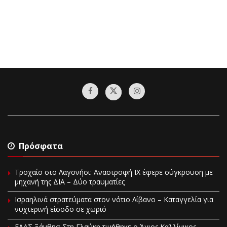
Πρόσφατα
Τροχαίο στο Λαγονήσι: Αναστροφή ΙΧ έφερε σύγκρουση με
μηχανή της ΔΙΑ – Δύο τραυματίες
Ισραηλινά στρατεύματα στον νότιο Λίβανο – Καταγγελία για
νυχτερινή είσοδο σε χωριό
EAAΣ Ξάνθης: Στη Γλαύκη τιμήθηκε ο Άγιος Καλλίνικος –