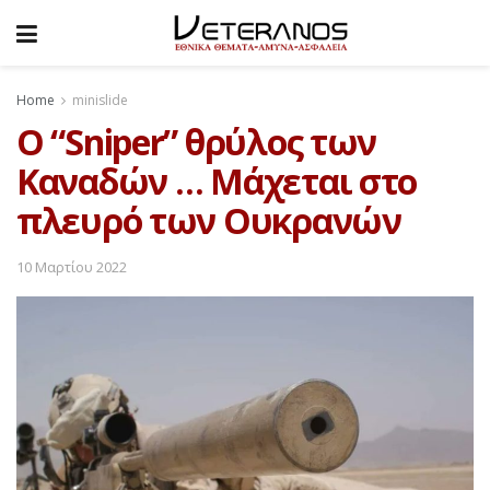
Home
minislide
O “Sniper” θρύλος των
Καναδών … Μάχεται στο
πλευρό των Ουκρανών
10 Μαρτίου 2022