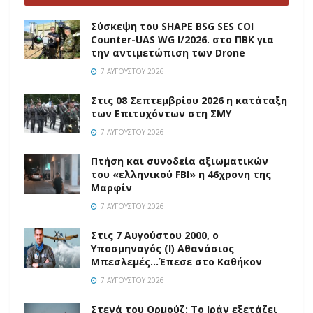
Σύσκεψη του SHAPE BSG SES COI
Counter-UAS WG I/2026. στο ΠΒΚ για
την αντιμετώπιση των Drone
7 ΑΥΓΟΎΣΤΟΥ 2026
Στις 08 Σεπτεμβρίου 2026 η κατάταξη
των Επιτυχόντων στη ΣΜΥ
7 ΑΥΓΟΎΣΤΟΥ 2026
Πτήση και συνοδεία αξιωματικών
του «ελληνικού FBI» η 46χρονη της
Μαρφίν
7 ΑΥΓΟΎΣΤΟΥ 2026
Στις 7 Αυγούστου 2000, ο
Υποσμηναγός (Ι) Αθανάσιος
Μπεσλεμές…Έπεσε στο Καθήκον
7 ΑΥΓΟΎΣΤΟΥ 2026
Στενά του Ορμούζ: Το Ιράν εξετάζει