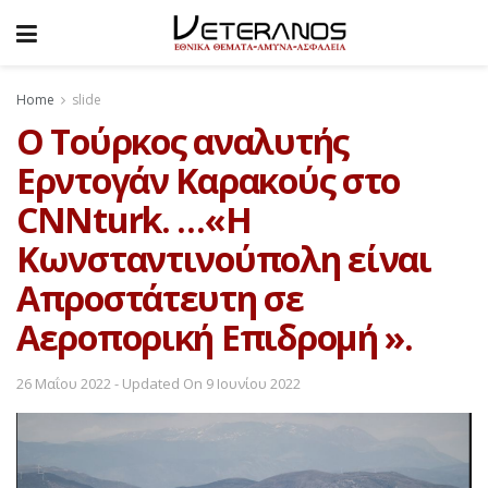
Home
slide
O Τούρκος αναλυτής
Ερντογάν Καρακούς στο
CNNturk. …«H
Κωνσταντινούπολη είναι
Απροστάτευτη σε
Αεροπορική Επιδρομή ».
26 Μαΐου 2022 - Updated On 9 Ιουνίου 2022