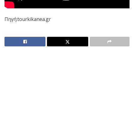
Πηγή:tourkikanea.gr