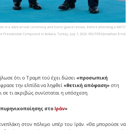
ate in a state arrival ceremony and honor guard review, before attending a NATO
e Presidential Compound in Ankara, Turkey, July 7, 2026. REUTERS/Jonathan Ernst
ήλωσε ότι ο Τραμπ τού έχει δώσει
«προσωπική
έφρασε την ελπίδα να ληφθεί
«θετική απόφαση»
στη
ι σε τι ακριβώς συνίσταται η υπόσχεση.
οπυρηνικοποίησης στο
Ιράν
»
ενεπλάκη στον πόλεμο υπέρ του Ιράν. «Θα μπορούσε να