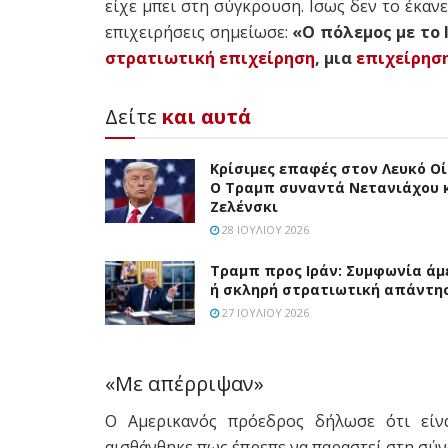
είχε μπει στη σύγκρουση. Ισως δεν το έκανε
επιχειρήσεις σημείωσε:
«Ο πόλεμος με το 
στρατιωτική επιχείρηση
, μια
επιχείρησ
Δείτε
και αυτά
Κρίσιμες επαφές στον Λευκό Οί
Ο Τραμπ συναντά Νετανιάχου 
Ζελένσκι
28 ΙΟΥΛΊΟΥ 2026
Τραμπ προς Ιράν: Συμφωνία άμ
ή σκληρή στρατιωτική απάντη
27 ΙΟΥΛΊΟΥ 2026
«Με απέρριψαν»
O Αμερικανός πρόεδρος δήλωσε ότι είν
αισθάνθηκε πως έπρεπε να παραστεί στη σύν