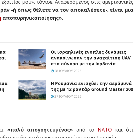
 εξαιτίας μου», τόνισε. Αναφερόμενος στις αμερικανικές
Ιράν -ή όπως θέλετε να τον αποκαλέσετε-, είναι μια
η
αποπυρηνικοποίησης».
κο:
Οι ισραηλινές ένοπλες δυνάμεις
και
ανακοίνωσαν την αναχαίτιση UAV
στα σύνορα με την Ιορδανία
28 ΙΟΥΛΊΟΥ 2026
εσα
Η Ρουμανία ενισχύει την αεράμυνά
ση
της με 12 ραντάρ Ground Master 200
27 ΙΟΥΛΊΟΥ 2026
αι
«πολύ απογοητευμένος»
από το
ΝΑΤΟ
και ότι
οδο επειδή αυτή πραγματοποιείται στην Τουρκία.