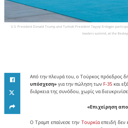
U.S. President Donald Trump and Turkish President Tayyip Erdogan particip
leaders summit, at the Bestep
Από την πλευρά του, ο Τούρκος πρόεδρος δ
υπόσχεση»
για την πώληση των
F-35
και εξ
διάρκεια της συνόδου, χωρίς να διευκρινίσε
«Επιχείρηση απ
Ο Τραμπ επαίνεσε την
Τουρκία
επειδή δεν 