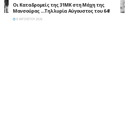
Οι Καταδρομείς της 31ΜΚ στη Mάχη της
Μανσούρας …Τηλλυρία Αύγουστος του 64!
8 ΑΥΓΟΎΣΤΟΥ 2026