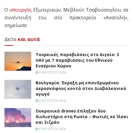
Ο
υπουργός
Εξωτερικών, Μεβλούτ Τσαβούσογλου, σε
συνέντευξή του στο πρακτορείο «Ανατολή»,
σημείωσε:
Δείτε
και αυτά
Τουρκικές παραβιάσεις στο Αιγαίο: 3
UAV με 7 παραβιάσεις του Εθνικού
Εναέριου Χώρου
8 ΑΥΓΟΎΣΤΟΥ 2026
Βουλγαρία: Έκρηξη μη επανδρωμένου
αεροσκάφους κοντά στον Διαβαλκανικό
αγωγό
8 ΑΥΓΟΎΣΤΟΥ 2026
Ουκρανικά drones έπληξαν δύο
διυλιστήρια στη Ρωσία – Φωτιές σε Ίλσκι
και Σιζράν
8 ΑΥΓΟΎΣΤΟΥ 2026