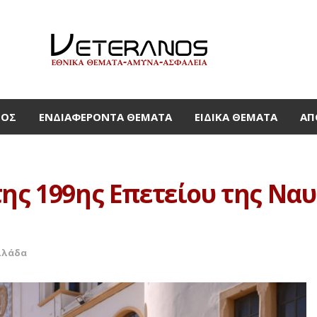
ΜΟΣ
ΕΝΔΙΑΦΈΡΟΝΤΑ ΘΈΜΑΤΑ
ΕΙΔΙΚΆ ΘΈΜΑΤΑ
ΑΠ
ης 199ης Επετείου της Να
λλάδα