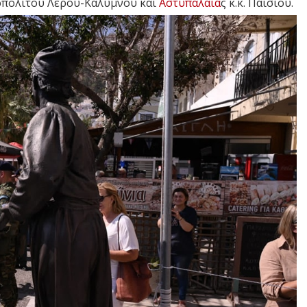
πολίτου Λέρου-Καλύμνου και
Αστυπάλαια
ς κ.κ. Παϊσίου.