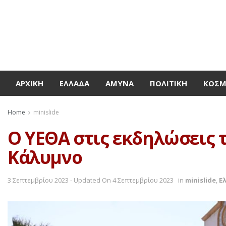
ΑΡΧΙΚΉ
ΕΛΛΆΔΑ
ΆΜΥΝΑ
ΠΟΛΙΤΙΚΉ
ΚΌΣ
Home
minislide
Ο ΥΕΘΑ στις εκδηλώσεις τ
Κάλυμνο
3 Σεπτεμβρίου 2023 - Updated On 4 Σεπτεμβρίου 2023
in
minislide
,
Ε