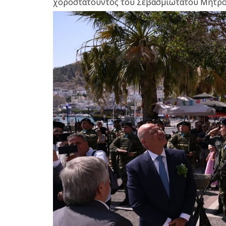
χοροστατούντος του Σεβασμιωτάτου Μητρο