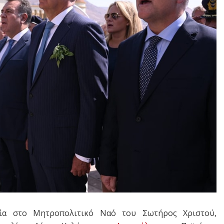
ία στο Μητροπολιτικό Ναό του Σωτήρος Χριστού,