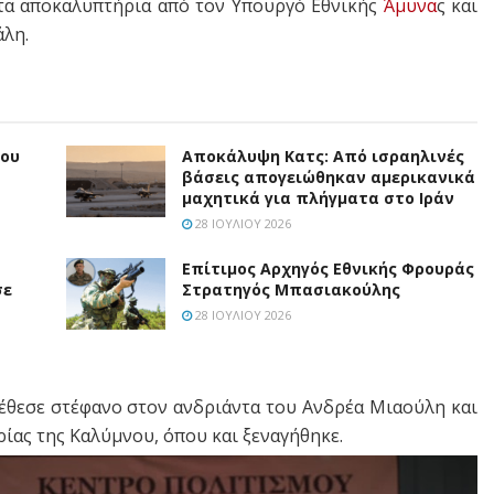
 τα αποκαλυπτήρια από τον Υπουργό Εθνικής
Άμυνα
ς και
λη.
ίου
Αποκάλυψη Κατς: Από ισραηλινές
βάσεις απογειώθηκαν αμερικανικά
μαχητικά για πλήγματα στο Ιράν
28 ΙΟΥΛΊΟΥ 2026
Επίτιμος Αρχηγός Εθνικής Φρουράς
σε
Στρατηγός Μπασιακούλης
28 ΙΟΥΛΊΟΥ 2026
έθεσε στέφανο στον ανδριάντα του Ανδρέα Μιαούλη και
ρίας της Καλύμνου, όπου και ξεναγήθηκε.