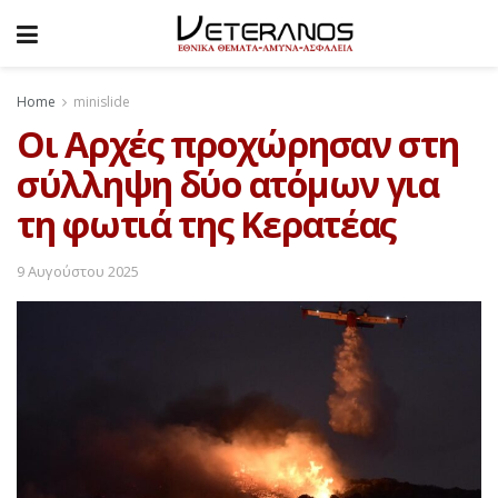
Home
minislide
Οι Αρχές προχώρησαν στη
σύλληψη δύο ατόμων για
τη φωτιά της Κερατέας
9 Αυγούστου 2025