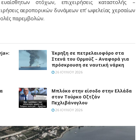
 ευαίσθητων στόχων, επιχειρήσεις καταστολής –
χειρήσεις αεροπορικών δυνάμεων επ’ ωφελείας χερσαίων
τολές παρεμβολών.
ja»:
Έκρηξη σε πετρελαιοφόρο στα
Στενά του Ορμούζ – Αναφορά για
πρόσκρουση σε ναυτική νάρκη
26 ΙΟΥΛΊΟΥ 2026
ια
Μπλόκο στην είσοδο στην Ελλάδα
στον Τούρκο Οζτζάν
Πεχλιβάνογλου
26 ΙΟΥΛΊΟΥ 2026