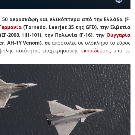
ό
50 αεροσκάφη και ελικόπτερα από την Ελλάδα (F-
Γερμανία
(Τornado, Learjet 35 της GFD), την Ελβετία
(EF-2000, HH-101), την Πολωνία (F-16), την
Ουγγαρία
er, AH-1Y Venom), σ
ε αποστολές σε ολόκληρο το εύρος
ψηλής ποιότητας επιχειρησιακής
εκπαίδευση
ς υπό το