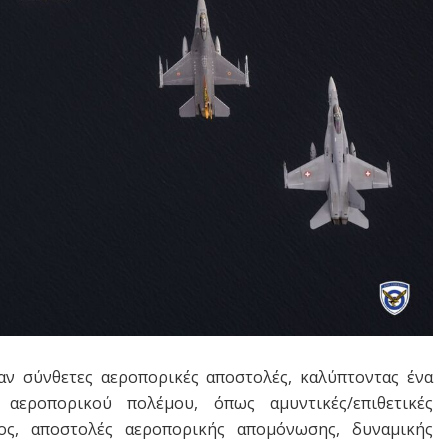
αν σύνθετες αεροπορικές αποστολές, καλύπτοντας ένα
εροπορικού πολέμου, όπως αμυντικές/επιθετικές
ύος, αποστολές αεροπορικής απομόνωσης, δυναμικής