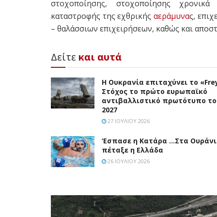
στοχοποίησης, στοχοποίησης χρονικά
καταστροφής της εχθρικής
αεράμυνα
ς, επι
– θαλάσσιων επιχειρήσεων, καθώς και αποσ
Δείτε
και αυτά
Η Ουκρανία επιταχύνει το «Frey
Στόχος το πρώτο ευρωπαϊκό
αντιβαλλιστικό πρωτότυπο το
2027
27 ΙΟΥΛΊΟΥ 2026
‘Eσπασε η Κατάρα …Στα Ουράν
πέταξε η Ελλάδα
26 ΙΟΥΛΊΟΥ 2026