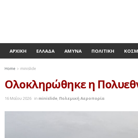
ΑΡΧΙΚΉ
ΕΛΛΆΔΑ
ΆΜΥΝΑ
ΠΟΛΙΤΙΚΉ
ΚΌΣ
Home
minislide
Oλοκληρώθηκε η Πολυεθν
16 Μαΐου 2026
in
minislide
,
Πολεμική Αεροπορία