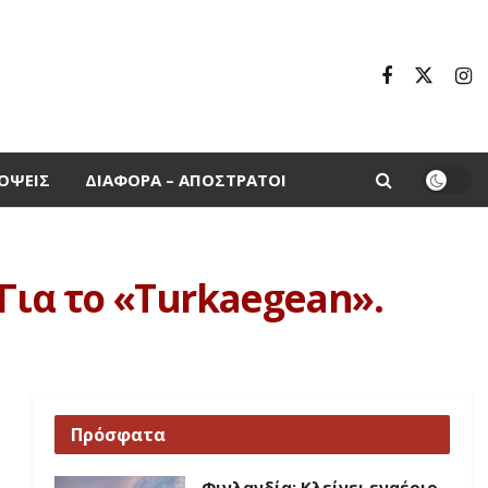
ΌΨΕΙΣ
ΔΙΆΦΟΡΑ – ΑΠΌΣΤΡΑΤΟΙ
ια το «Turkaegean».
Πρόσφατα
Φινλανδία: Κλείνει εναέριο