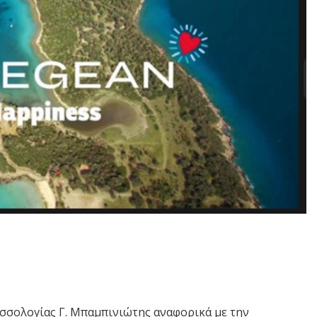
σσολογίας Γ. Μπαμπινιώτης αναφορικά με την