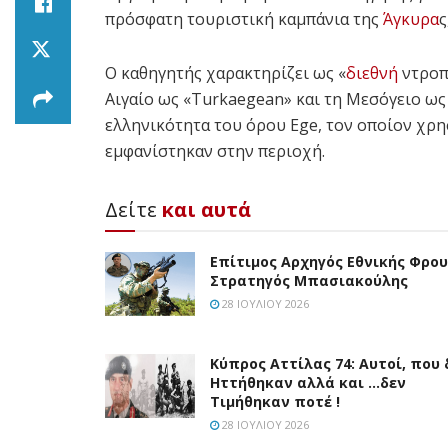
πρόσφατη τουριστική καμπάνια της
Άγκυρα
ς
Ο καθηγητής χαρακτηρίζει ως «
διεθνή
ντροπή
Αιγαίο ως «Turkaegean» και τη Μεσόγειο ως
ελληνικότητα του όρου Ege, τον οποίον χρ
εμφανίστηκαν στην περιοχή.
Δείτε
και αυτά
Επίτιμος Αρχηγός Εθνικής Φρο
Στρατηγός Μπασιακούλης
28 ΙΟΥΛΊΟΥ 2026
Κύπρος Αττίλας 74: Αυτοί, που 
Ηττήθηκαν αλλά και …δεν
Τιμήθηκαν ποτέ !
28 ΙΟΥΛΊΟΥ 2026