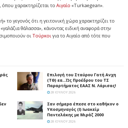
, όπου χαρακτηρίζεται το
Αιγαίο
«Turkaegean».
» το γεγονός ότι η γειτονική χώρα χαρακτηρίζει το
 «γαλάζια θάλασσα», κάνοντας ειδική αναφορά στην
ησιμοποιούν οι
Τούρκοι
για το Αιγαίο από τότε που
υράς
Επιλογή του Σταύρου Γατή Ανχη
(ΤΘ) εα…Ώς Προέδρου του ΤΣ
Παραρτήματος ΕΑΑΣ Ν. Λάρισας!
28 ΙΟΥΛΊΟΥ 2026
δεν
Σαν σήμερα έπεσε στο καθήκον ο
Υποσμηναγός (Ι) Ιωακείμ
Παντελάκης με Μιράζ 2000
28 ΙΟΥΛΊΟΥ 2026