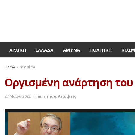
ΑΡΧΙΚΉ
ΕΛΛΆΔΑ
ΆΜΥΝΑ
ΠΟΛΙΤΙΚΉ
ΚΌΣ
Home
minislide
Οργισμένη ανάρτηση του
27 Μαΐου 2022
in
minislide
,
Απόψεις