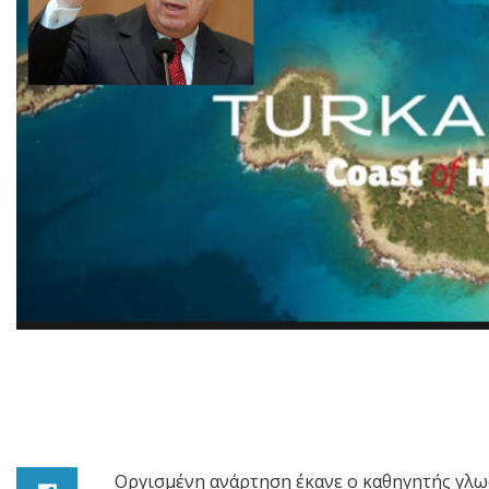
Οργισμένη ανάρτηση έκανε ο καθηγητής γλω