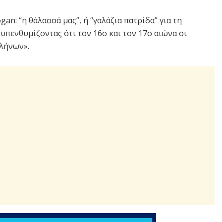
gan: “η θάλασσά μας”, ή “γαλάζια πατρίδα” για τη
, υπενθυμίζοντας ότι τον 16ο και τον 17ο αιώνα οι
λήνων».