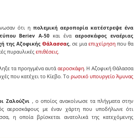
νωσαν ότι η
πολεμική αεροπορία κατέστρεψε ένα
τύπου Beriev A-50
και ένα
αεροσκάφος εναέριας
χή της Αζοφικής
Θάλασσα
ς
, σε μια
επιχείρηση
που θα
κές πυραυλικές
επιθέσεις
.
ληξε τα προηγμένα αυτά
αεροσκάφη
. Η Αζοφική Θάλασσα
οχές που κατέχει το Κίεβο. Το
ρωσικό υπουργείο Άμυνας
ρι Ζαλούζνι
, ο οποίος ανακοίνωσε τα πλήγματα στην
ς αεροσκάφους με έναν χάρτη που υποδήλωνε ότι
σα, η οποία βρίσκεται ανατολικά της κατεχόμενης