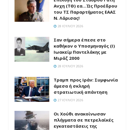
Ανχη (ΤΘ) εα…Ώς Προέδρου
του ΤΣ Παραρτήματος ΕΑΑΣ
Ν. Λάρισας!
28 ΙΟΥΛΊΟΥ 2026
Σαν σήμερα έπεσε στο
καθήκον ο Υποσμηναγός (Ι)
Ιωακείμ Παντελάκης με
Μιράζ 2000
28 ΙΟΥΛΊΟΥ 2026
Τραμπ προς Ιράν: Συμφωνία
άμεσα ή σκληρή
στρατιωτική απάντηση
27 ΙΟΥΛΊΟΥ 2026
Οι Χούθι ανακοίνωσαν
πλήγματα σε πετρελαϊκές
εγκαταστάσεις της