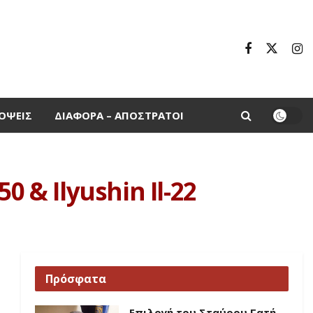
ΌΨΕΙΣ
ΔΙΆΦΟΡΑ – ΑΠΌΣΤΡΑΤΟΙ
 & Ilyushin Il-22
Πρόσφατα
Επιλογή του Σταύρου Γατή