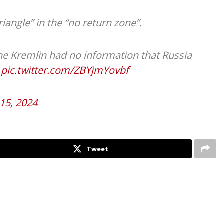
riangle” in the “no return zone”.
the Kremlin had no information that Russia
…
pic.twitter.com/ZBYjmYovbf
15, 2024
Tweet