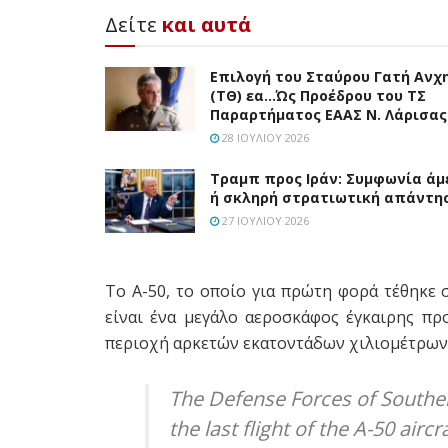
Δείτε
και αυτά
Επιλογή του Σταύρου Γατή Ανχ
(ΤΘ) εα…Ώς Προέδρου του ΤΣ
Παραρτήματος ΕΑΑΣ Ν. Λάρισας
28 ΙΟΥΛΊΟΥ 2026
Τραμπ προς Ιράν: Συμφωνία άμ
ή σκληρή στρατιωτική απάντη
27 ΙΟΥΛΊΟΥ 2026
Το Α-50, το οποίο για πρώτη φορά τέθηκε 
είναι ένα μεγάλο αεροσκάφος έγκαιρης πρ
περιοχή αρκετών εκατοντάδων χιλιομέτρων 
The Defense Forces of Souther
the last flight of the A-50 aircr