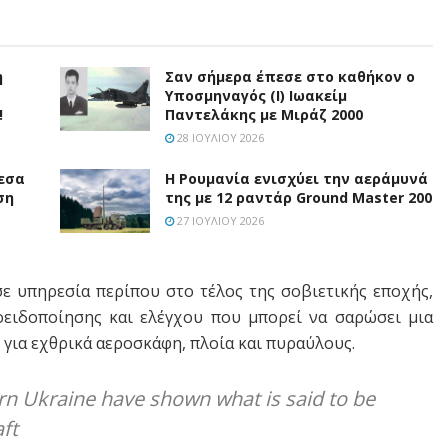
η
Σαν σήμερα έπεσε στο καθήκον ο
Υποσμηναγός (Ι) Ιωακείμ
!
Παντελάκης με Μιράζ 2000
28 ΙΟΥΛΊΟΥ 2026
εσα
Η Ρουμανία ενισχύει την αεράμυνά
ση
της με 12 ραντάρ Ground Master 200
27 ΙΟΥΛΊΟΥ 2026
σε υπηρεσία περίπου στο τέλος της σοβιετικής εποχής,
οειδοποίησης και ελέγχου που μπορεί να σαρώσει μια
για εχθρικά αεροσκάφη, πλοία και πυραύλους.
n Ukraine have shown what is said to be
aft