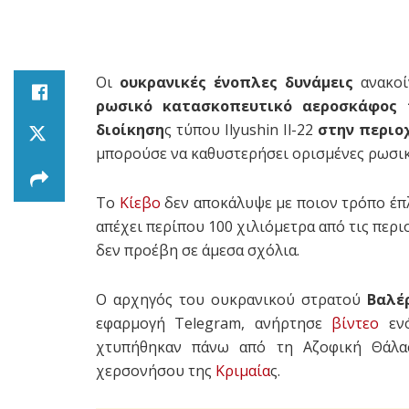
Οι
ουκρανικές ένοπλες δυνάμεις
ανακοί
ρωσικό κατασκοπευτικό αεροσκάφος 
διοίκηση
ς τύπου Ilyushin Il-22
στην περιο
μπορούσε να καθυστερήσει ορισμένες ρωσι
Το
Κίεβο
δεν αποκάλυψε με ποιον τρόπο έπ
απέχει περίπου 100 χιλιόμετρα από τις περι
δεν προέβη σε άμεσα σχόλια.
Ο αρχηγός του ουκρανικού στρατού
Βαλέ
εφαρμογή Telegram, ανήρτησε
βίντεο
ενό
χτυπήθηκαν πάνω από τη Αζοφική Θάλασ
χερσονήσου της
Κριμαία
ς.