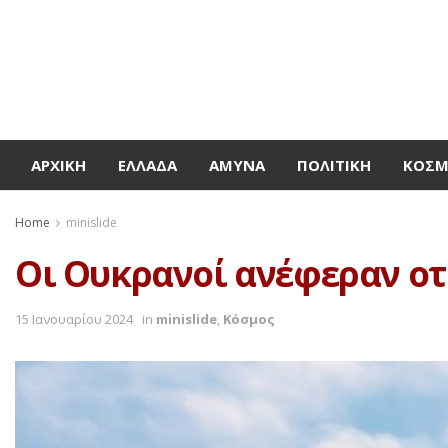
ΑΡΧΙΚΉ
ΕΛΛΆΔΑ
ΆΜΥΝΑ
ΠΟΛΙΤΙΚΉ
ΚΌΣ
Home
minislide
Οι Ουκρανοί ανέφεραν οτι 
15 Ιανουαρίου 2024
in
minislide
,
Κόσμος