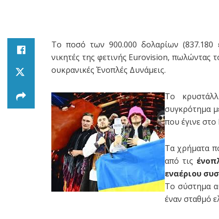
To ποσό των 900.000 δολαρίων (837.180 
νικητές της φετινής Eurovision, πωλώντας 
ουκρανικές Ένοπλές Δυνάμεις.
Το κρυστάλλ
συγκρότημα με
που έγινε στο
Τα χρήματα π
από τις
ένοπ
εναέριου συσ
Το σύστημα α
έναν σταθμό ε