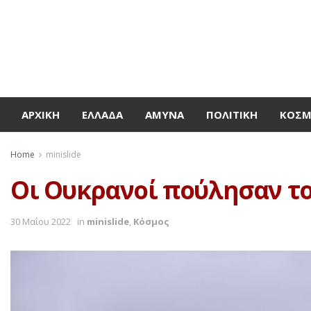
ΑΡΧΙΚΉ
ΕΛΛΆΔΑ
ΆΜΥΝΑ
ΠΟΛΙΤΙΚΉ
ΚΌΣ
Home
minislide
Οι Ουκρανοί πούλησαν το
30 Μαΐου 2022
in
minislide
,
Κόσμος