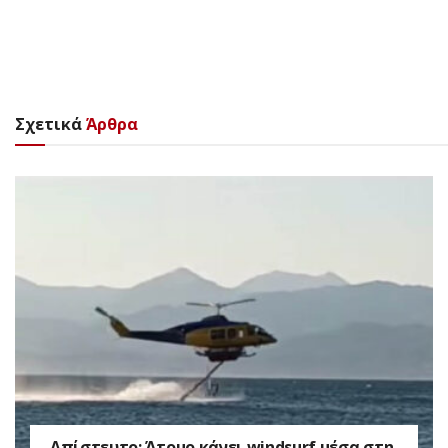
Σχετικά
Άρθρα
Απίστευτο: Άτομο κάνει windsurf μέσα στη