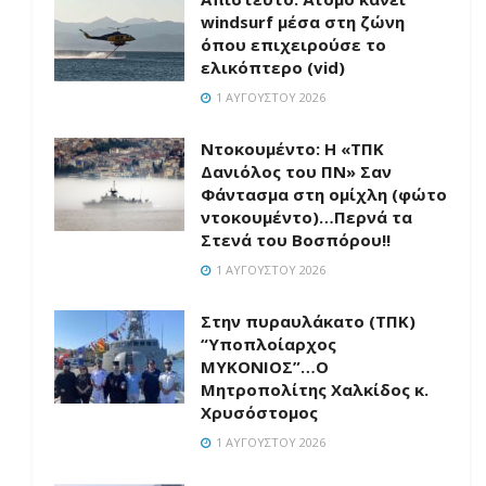
windsurf μέσα στη ζώνη
όπου επιχειρούσε το
ελικόπτερο (vid)
1 ΑΥΓΟΎΣΤΟΥ 2026
Ντοκουμέντο: H «ΤΠΚ
Δανιόλος του ΠΝ» Σαν
Φάντασμα στη ομίχλη (φώτο
ντοκουμέντο)…Περνά τα
Στενά του Βοσπόρου!!
1 ΑΥΓΟΎΣΤΟΥ 2026
Στην πυραυλάκατο (ΤΠΚ)
“Υποπλοίαρχος
ΜΥΚΟΝΙΟΣ”…Ο
Μητροπολίτης Χαλκίδος κ.
Χρυσόστομος
1 ΑΥΓΟΎΣΤΟΥ 2026