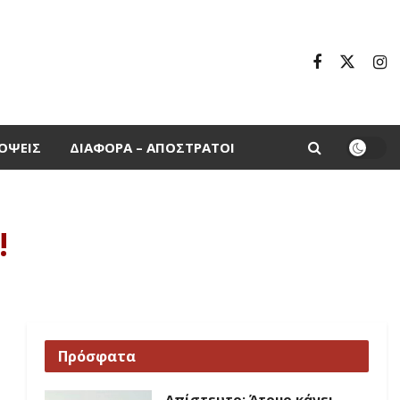
ΌΨΕΙΣ
ΔΙΆΦΟΡΑ – ΑΠΌΣΤΡΑΤΟΙ
!
Πρόσφατα
Απίστευτο: Άτομο κάνει