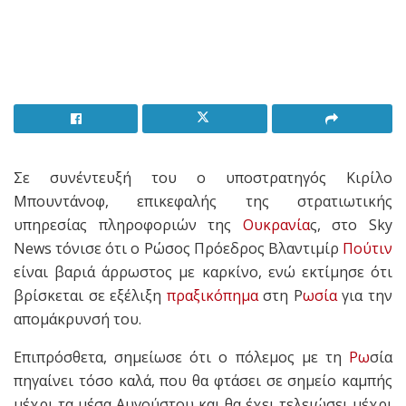
Σε συνέντευξή του o υποστρατηγός Κιρίλο
Μπουντάνοφ, επικεφαλής της στρατιωτικής
υπηρεσίας πληροφοριών της
Ουκρανία
ς, στο Sky
News τόνισε ότι ο Ρώσος Πρόεδρος Βλαντιμίρ
Πούτιν
είναι βαριά άρρωστος με καρκίνο, ενώ εκτίμησε ότι
βρίσκεται σε εξέλιξη
πραξικόπημα
στη Ρ
ωσία
για την
απομάκρυνσή του.
Επιπρόσθετα, σημείωσε ότι ο πόλεμος με τη
Ρω
σία
πηγαίνει τόσο καλά, που θα φτάσει σε σημείο καμπής
μέχρι τα μέσα Αυγούστου και θα έχει τελειώσει μέχρι