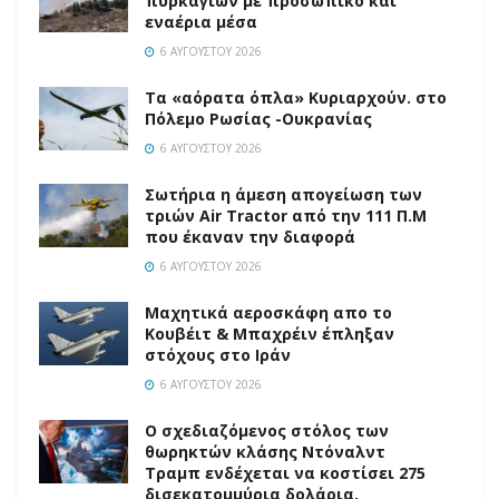
πυρκαγιών με προσωπικό και
εναέρια μέσα
6 ΑΥΓΟΎΣΤΟΥ 2026
Τα «αόρατα όπλα» Κυριαρχούν. στο
Πόλεμο Ρωσίας -Ουκρανίας
6 ΑΥΓΟΎΣΤΟΥ 2026
Σωτήρια η άμεση απογείωση των
τριών Air Tractor από την 111 Π.M
που έκαναν την διαφορά
6 ΑΥΓΟΎΣΤΟΥ 2026
Mαχητικά αεροσκάφη απο το
Κουβέιτ & Μπαχρέιν έπληξαν
στόχους στο Ιράν
6 ΑΥΓΟΎΣΤΟΥ 2026
Ο σχεδιαζόμενος στόλος των
θωρηκτών κλάσης Ντόναλντ
Τραμπ ενδέχεται να κοστίσει 275
δισεκατομμύρια δολάρια,