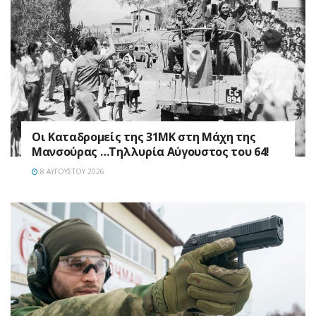
Οι Καταδρομείς της 31ΜΚ στη Mάχη της
Μανσούρας …Τηλλυρία Αύγουστος του 64!
8 ΑΥΓΟΎΣΤΟΥ 2026