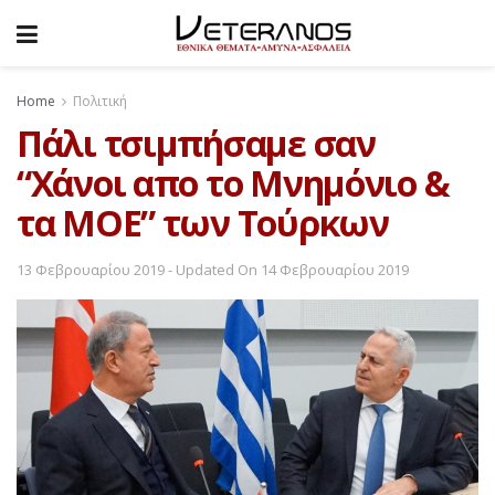
Home
Πολιτική
Πάλι τσιμπήσαμε σαν
“Χάνοι απο το Μνημόνιο &
τα ΜΟΕ” των Τούρκων
13 Φεβρουαρίου 2019 - Updated On 14 Φεβρουαρίου 2019