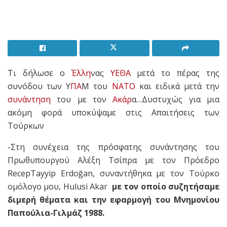
Τι δήλωσε ο
Έλλη
νας
ΥΕΘΑ
μετά το πέρας της
συνόδου των Υ
ΠΑ
Μ του
ΝΑΤΟ
και ειδικά μετά την
συνάντηση
του με τον
Ακάρ
α…Δυστυχώς για μια
ακόμη φορά υποκύψαμε στις Απαιτήσεις των
Τούρκων
-Στη συνέχεια της πρόσφατης συνάντησης του
Πρωθυπουργού Αλέξη Τσίπρα με τον Πρόεδρο
RecepTayyip Erdoğan, συναντήθηκα με τον Τούρκο
ομόλογο μου, Hulusi Akar
με τον οποίο συζητήσαμε
διμερή θέματα και την εφαρμογή του Μνημονίου
Παπούλια-Γιλμάζ 1988.