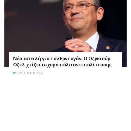
Νέα απειλή για τον Ερντογάν: Ο Οζγκιούρ
Οζέλ χτίζει ισχυρό πόλο αντιπολίτευσης
3 ΑΥΓΟΎΣΤΟΥ 2026