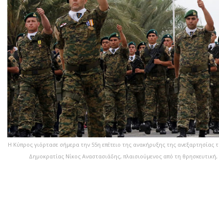
Η Κύπρος γιόρτασε σήμερα την 55η επέτειο της ανακήρυξης της ανεξαρτησίας τ
Δημοκρατίας Νίκος Αναστασιάδης, πλαισιούμενος από τη θρησκευτική, π