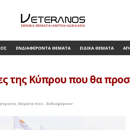
ΜΟΣ
ΕΝΔΙΑΦΈΡΟΝΤΑ ΘΈΜΑΤΑ
ΕΙΔΙΚΆ ΘΈΜΑΤΑ
ΑΠ
εες της Κύπρου που θα προ
όστρατοι
,
Θέματα που...Ενδιαφέρουν