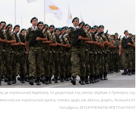
ης με στρατιωτική παρέλαση, το χαιρετισμό της οποίας δέχθηκε ο Πρόεδρος της
ολιτική και στρατιωτική ηγεσία, τοπικές αρχές και άλλους φορείς, Λευκωσία 01
Οκτωβρίου 2015.ΚΥΠΕ/ΚΑΤΙΑ ΧΡΙΣΤΟΔΟΥΛΟΥ