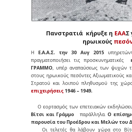
Πανστρατιά κήρυξε η
ΕΑΑ
Σ
ηρωικούς
πεσόν
Η
Ε.Α.Α.Σ. την 30 Αυγ 2015
υπηρετών
πραγματοποιήσει τις προσκυνηματικές
ΓΡΑΜΜΟ
, υπέρ αναπαύσεως των ψυχών τ
στους ηρωικούς πεσόντες Αξιωματικούς και
Στρατού και λοιπού πληθυσμού της χώρας
επιχειρήσεις
1946 – 1949.
Ο εορτασμός των επετειακών εκδηλώσεω
Βίτσι και Γράμμο
παράλληλα.
Ο επίσημ
παρουσία του Προέδρου και Μελών του Δ.Σ
Οι τελετές θα λάβουν χώρα στο Βίτσ