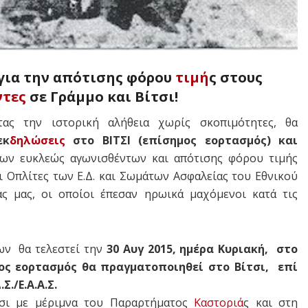
 για την απότισης φόρου
τιμή
ς στους
τες
σε Γράμμο και Βίτσι!
τας την ιστορική αλήθεια χωρίς σκοπιμότητες, θα
εκ
δηλώσεις
στο ΒΙΤΣΙ (επίσημος εορτασμός) και
ων ευκλεώς αγωνισθέντων και απότισης φόρου τιμής
 Οπλίτες των Ε.Δ. και Σωμάτων Ασφαλείας του Εθνικού
 μας, οι οποίοι έπεσαν ηρωικά μαχόμενοι κατά τις
ν θα τελεστεί την
30 Αυγ 2015, ημέρα Κυριακή, στο
ος εορτασμός θα πραγματοποιηθεί στο Βίτσι, επί
./Ε.Α.Α.Σ.
ι με μέριμνα του Παραρτήματος
Καστοριά
ς και στη