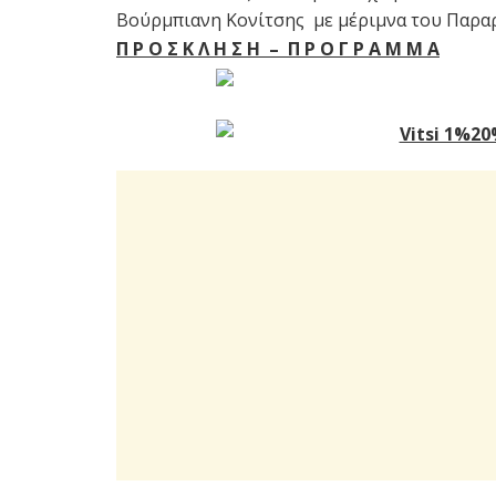
Βούρμπιανη Κονίτσης με μέριμνα του Παρα
Π Ρ Ο Σ Κ Λ Η Σ Η – Π Ρ Ο Γ Ρ Α Μ Μ Α