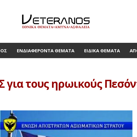
ΜΟΣ
ΕΝΔΙΑΦΈΡΟΝΤΑ ΘΈΜΑΤΑ
ΕΙΔΙΚΆ ΘΈΜΑΤΑ
ΑΠ
 για τους ηρωικούς Πεσόντ