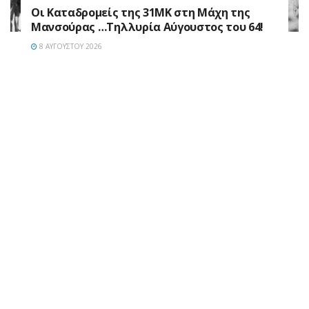
Οι Καταδρομείς της 31ΜΚ στη Mάχη της
Μανσούρας …Τηλλυρία Αύγουστος του 64!
8 ΑΥΓΟΎΣΤΟΥ 2026