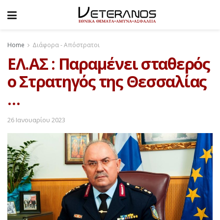
Home
Διάφορα - Απόστρατοι
ΕΛ.ΑΣ : Παραμένει σταθερός
ο Στρατηγός της Θεσσαλίας
…
26 Ιανουαρίου 2023