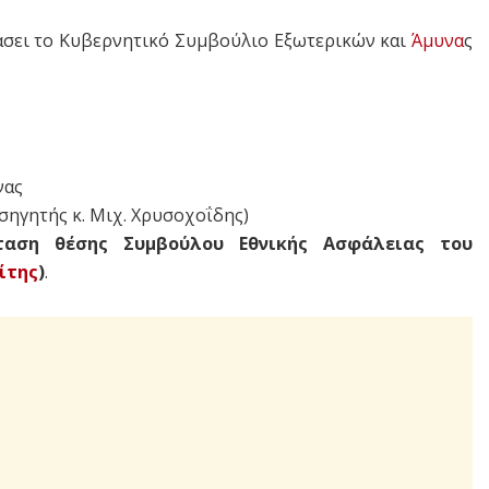
ιάσει το Κυβερνητικό Συμβούλιο Εξωτερικών και
Άμυνα
ς
νας
ισηγητής κ. Μιχ. Χρυσοχοΐδης)
αση θέσης Συμβούλου Εθνικής Ασφάλειας του
ίτης
)
.