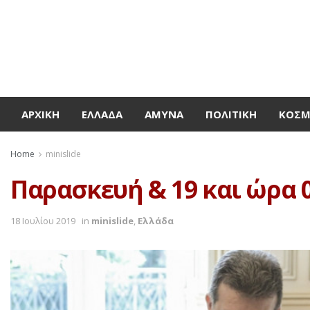
ΑΡΧΙΚΉ
ΕΛΛΆΔΑ
ΆΜΥΝΑ
ΠΟΛΙΤΙΚΉ
ΚΌΣ
Home
minislide
Παρασκευή & 19 και ώρα 
18 Ιουλίου 2019
in
minislide
,
Ελλάδα