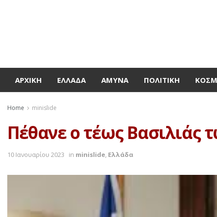
ΑΡΧΙΚΉ
ΕΛΛΆΔΑ
ΆΜΥΝΑ
ΠΟΛΙΤΙΚΉ
ΚΌΣ
Home
minislide
Πέθανε ο τέως Βασιλιάς 
10 Ιανουαρίου 2023
in
minislide
,
Ελλάδα