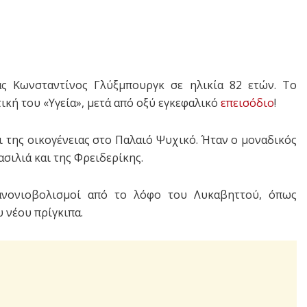
ς Κωνσταντίνος Γλύξμπουργκ σε ηλικία 82 ετών. Το
ική του «Υγεία», μετά από οξύ εγκεφαλικό
επεισόδιο
!
τι της οικογένειας στο Παλαιό Ψυχικό. Ήταν ο μοναδικός
ασιλιά και της Φρειδερίκης.
νονιοβολισμοί από το λόφο του Λυκαβηττού, όπως
υ νέου πρίγκιπα.