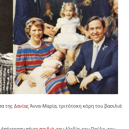
σα της
Δανία
ς Άννα-Μαρία, τριτότοκη κόρη του βασιλιά
. Απέκτησαν πέντε
παιδιά
, την Αλεξία, τον Παύλο, τον