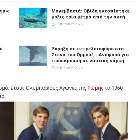
ja»:
Μονεμβασιά: Οβίδα εντοπίστηκε
μόλις τρία μέτρα από την ακτή
27 ΙΟΥΛΊΟΥ 2026
ύ
Έκρηξη σε πετρελαιοφόρο στα
Στενά του Ορμούζ – Αναφορά για
πρόσκρουση σε ναυτική νάρκη
26 ΙΟΥΛΊΟΥ 2026
ισμό. Στους Ολυμπιακούς Αγώνες της
Ρώμη
ς το 1960
ΐα.