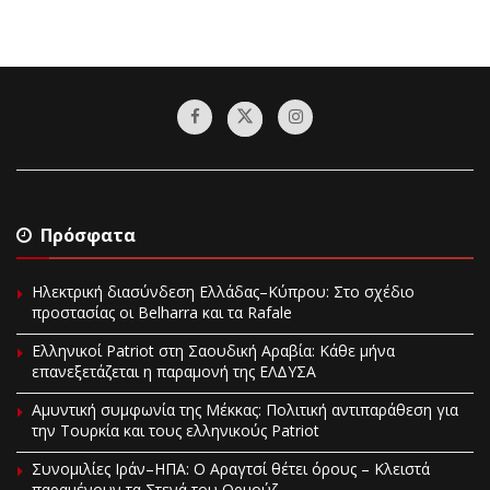
Πρόσφατα
Ηλεκτρική διασύνδεση Ελλάδας–Κύπρου: Στο σχέδιο
προστασίας οι Belharra και τα Rafale
Ελληνικοί Patriot στη Σαουδική Αραβία: Κάθε μήνα
επανεξετάζεται η παραμονή της ΕΛΔΥΣΑ
Αμυντική συμφωνία της Μέκκας: Πολιτική αντιπαράθεση για
την Τουρκία και τους ελληνικούς Patriot
Συνομιλίες Ιράν–ΗΠΑ: Ο Αραγτσί θέτει όρους – Κλειστά
παραμένουν τα Στενά του Ορμούζ