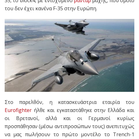
35, το block4, με ενισχυμένο
ραντάρ
μάχης, που όμοιο
του δεν έχει κανένα F-35 στην Ευρώπη.
Στο παρελθόν, η κατασκευάστρια εταιρία του
Eurofighter
ήλθε και εγκαταστάθηκε στην Ελλάδα και
οι Βρετανοί, αλλά και οι Γερμανοί κυρίως
προσπάθησαν (μέσω αντιπροσώπων τους) ανεπιτυχώς
να μας πωλήσουν το πρώτο μοντέλο το Trench-1