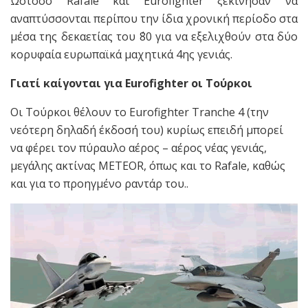
Ωστόσο Rafale και Eurofighter ξεκίνησαν να
αναπτύσσονται περίπου την ίδια χρονική περίοδο στα
μέσα της δεκαετίας του ΄80 για να εξελιχθούν στα δύο
κορυφαία ευρωπαϊκά μαχητικά 4ης γενιάς.
Γιατί καίγονται για Eurofighter οι Τούρκοι
Οι Τούρκοι θέλουν το Eurofighter Tranche 4 (την
νεότερη δηλαδή έκδοσή του) κυρίως επειδή μπορεί
να φέρει τον πύραυλο αέρος – αέρος νέας γενιάς,
μεγάλης ακτίνας METEOR, όπως και το Rafale, καθώς
και για το προηγμένο ραντάρ του..