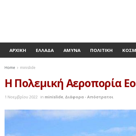
ΑΡΧΙΚΉ
ΕΛΛΆΔΑ
ΆΜΥΝΑ
ΠΟΛΙΤΙΚΉ
ΚΌΣ
Home
minislide
Η Πολεμική Αεροπορία Εο
1 Νοεμβρίου 2022
in
minislide
,
Διάφορα - Απόστρατοι