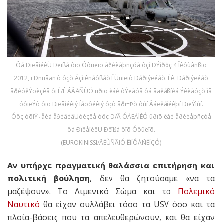
Ôá ÐïëåìéêÜ Ðëïßá ôïõ Óôüëïõ åðéèåþñçóå ôçí ÐÝìðôç 4 Ïêôùâñßïõ
2012, ï Ðñüåäñïò ôçò Äçìïêñáôßáò ÊÜñïëïò Ðáðïýëéáò. Ï ê. Ðáðïýëéáò
åðéóêÝöèçêå ôï È/Ê ÁÂÅÑÙÖ üðïõ êáé ôÝëåóå ôá åãêáßíéá Ýêèåóçò ìå
óôïëÝò ôïõ Ðïëåìéêïý Íáõôéêïý ôçò åðï÷Þò ôùí Âáëêáíéêþí ÐïëÝìùí.
Óôç óõíÝ÷åéá åðéâéâÜóèçêå óôç Ö/Ã ÓÁËÁÌÉÓ üðïõ êáé åðéèåþñçóå
ôá ÐïëåìéêÜ Ðëïßá ôïõ Óôüëïõ.
(EUROKINISSI/ÃÉÙÑÃÏÓ ÊÏÍÔÁÑÉÍÇÓ)
Αν υπήρχε πραγματική θαλάσσια επιτήρηση και
πολιτική βούληση
, δεν θα ζητούσαμε «να τα
μαζέψουν». Το Λιμενικό Σώμα και το
Πολεμικό
Ναυτικό
θα είχαν συλλάβει τόσο τα USV όσο και τα
πλοία-βάσεις που τα απελευθερώνουν, και θα είχαν