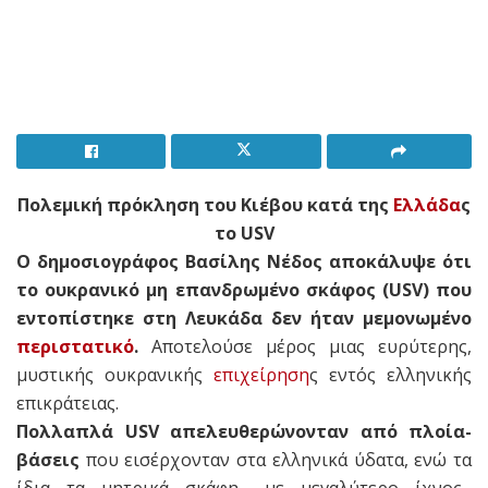
Πολεμική πρόκληση του Κιέβου κατά της
Ελλάδα
ς
το USV
Ο δημοσιογράφος Βασίλης Νέδος αποκάλυψε ότι
το ουκρανικό μη επανδρωμένο σκάφος (USV) που
εντοπίστηκε στη Λευκάδα δεν ήταν μεμονωμένο
περιστατικό
.
Αποτελούσε μέρος μιας ευρύτερης,
μυστικής ουκρανικής
επιχείρηση
ς εντός ελληνικής
επικράτειας.
Πολλαπλά USV απελευθερώνονταν από πλοία-
βάσεις
που εισέρχονταν στα ελληνικά ύδατα, ενώ τα
ίδια τα μητρικά σκάφη –με μεγαλύτερο ίχνος–