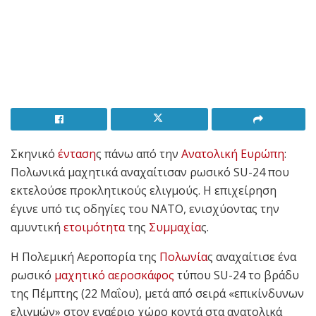
Σκηνικό
ένταση
ς πάνω από την
Ανατολική Ευρώπη
:
Πολωνικά μαχητικά αναχαίτισαν ρωσικό SU-24 που
εκτελούσε προκλητικούς ελιγμούς. Η επιχείρηση
έγινε υπό τις οδηγίες του ΝΑΤΟ, ενισχύοντας την
αμυντική
ετοιμότητα
της
Συμμαχία
ς.
Η Πολεμική Αεροπορία της
Πολωνία
ς αναχαίτισε ένα
ρωσικό
μαχητικό αεροσκάφος
τύπου SU-24 το βράδυ
της Πέμπτης (22 Μαΐου), μετά από σειρά «επικίνδυνων
ελιγμών» στον εναέριο χώρο κοντά στα ανατολικά