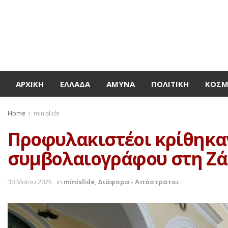
ΑΡΧΙΚΉ
ΕΛΛΆΔΑ
ΆΜΥΝΑ
ΠΟΛΙΤΙΚΉ
ΚΌΣ
Home
minislide
Προφυλακιστέοι κρίθηκαν
συμβολαιογράφου στη Ζά
30 Μαΐου 2025
in
minislide
,
Διάφορα - Απόστρατοι