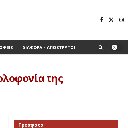
ΌΨΕΙΣ
ΔΙΆΦΟΡΑ – ΑΠΌΣΤΡΑΤΟΙ
δολοφονία της
Πρόσφατα