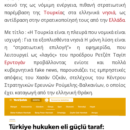
κοινό της ως νόμιμη ενέργεια, πιθανή στρατιωτική
παρέμβαση της
Τουρκία
ς στα ελληνικά
νησιά
, ως
αντίδραση στην στρατικοποίησή τους από την
Ελλάδα
.
Με τίτλο : «Η Τουρκία είναι η πλευρά που νομικά είναι
ισχυρή : Για τα εξοπλισθέντα νησιά Η μόνη λύση είναι
η “στρατιωτική επιλογή”» η εφημερίδα, που
λειτουργεί ως «λαγός» του προέδρου Ρετζέπ Ταγίπ
Ερντογάν
προβάλλοντας ενίοτε και πολλά
κυβερνητικά fake news, παρουσιάζει τις εμπρηστικές
απόψεις του Χασάν Οζκάν, στελέχους του Κέντρου
Στρατηγικών Ερευνών Ρούμελης-Βαλκανίων, ο οποίος
έχει καταγωγή από την ελληνική Θράκη.