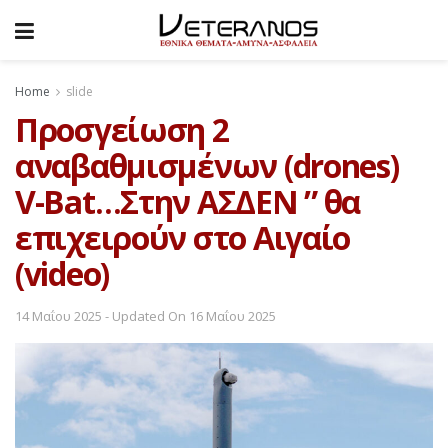
Home
slide
Προσγείωση 2
αναβαθμισμένων (drones)
V-Bat…Στην ΑΣΔΕΝ ” θα
επιχειρούν στο Αιγαίο
(video)
14 Μαΐου 2025 - Updated On 16 Μαΐου 2025