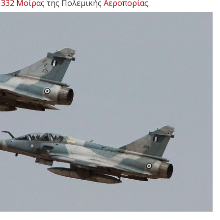
ς
332 Μοίρα
ς της Πολεμικής
Αεροπορία
ς.