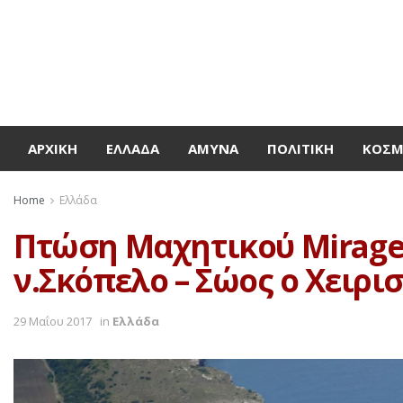
ΑΡΧΙΚΉ
ΕΛΛΆΔΑ
ΆΜΥΝΑ
ΠΟΛΙΤΙΚΉ
ΚΌΣ
Home
Ελλάδα
Πτώση Μαχητικού Mirage 
ν.Σκόπελο – Σώος ο Χειρισ
29 Μαΐου 2017
in
Ελλάδα