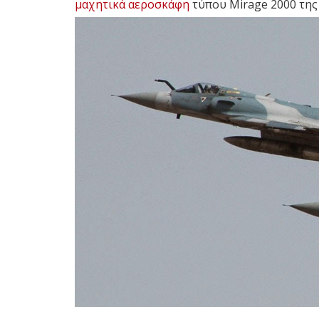
μαχητικά αεροσκάφη
τύπου Mirage 2000 τη