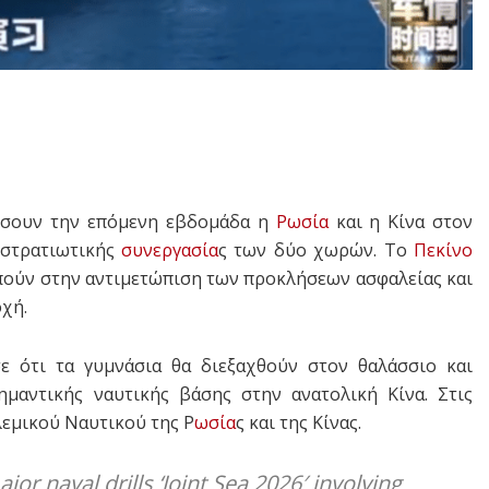
σουν την επόμενη εβδομάδα η
Ρωσία
και η Κίνα στον
 στρατιωτικής
συνεργασία
ς των δύο χωρών. Το
Πεκίνο
πούν στην αντιμετώπιση των προκλήσεων ασφαλείας και
χή.
ε ότι τα γυμνάσια θα διεξαχθούν στον θαλάσσιο και
ημαντικής ναυτικής βάσης στην ανατολική Κίνα. Στις
εμικού Ναυτικού της Ρ
ωσία
ς και της Κίνας.
r naval drills ‘Joint Sea 2026′ involving