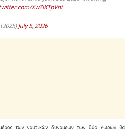
.twitter.com/XwZlKTpVnt
rt2025)
July 5, 2026
 μέρος των ναυτικών δυνάμεων των δύο χωρών θα