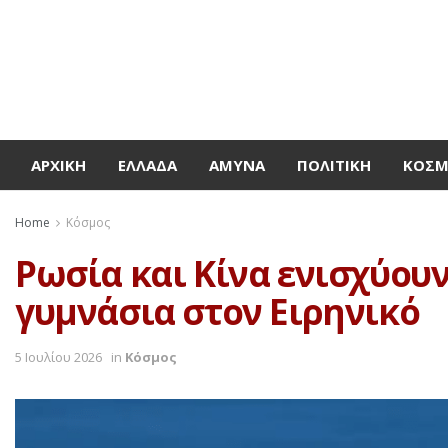
ΑΡΧΙΚΉ
ΕΛΛΆΔΑ
ΆΜΥΝΑ
ΠΟΛΙΤΙΚΉ
ΚΌΣ
Home
Κόσμος
Ρωσία και Κίνα ενισχύουν
γυμνάσια στον Ειρηνικό
5 Ιουλίου 2026
in
Κόσμος