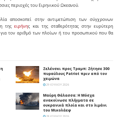
σσιες περιοχές του Ειρηνικού Ωκεανού.
υλία αποσκοπεί στην αντιμετώπιση των σύγχρονων
ση της
ειρήνη
ς και της σταθερότητας στην ευρύτερη
 για τον αριθμό των πλοίων ή του προσωπικού που θα
ση
Ζελένσκι προς Τραμπ: Ζήτησε 300
πυραύλους Patriot πριν από τον
η
χειμώνα
29 ΙΟΥΛΊΟΥ 2026
Μαύρη Θάλασσα: Η Μόσχα
ανακοίνωσε πλήγματα σε
ουκρανικά πλοία και στο λιμάνι
του Μικολάεφ
28 ΙΟΥΛΊΟΥ 2026