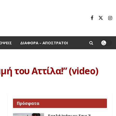
ΌΨΕΙΣ
ΔΙΆΦΟΡΑ – ΑΠΌΣΤΡΑΤΟΙ
ή του Αττίλα!” (video)
Πρόσφατα
Σχολή Ικάρων: Στις 7