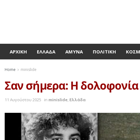
ΑΡΧΙΚΉ
ΕΛΛΆΔΑ
ΆΜΥΝΑ
ΠΟΛΙΤΙΚΉ
ΚΌΣ
Home
minislide
Σαν σήμερα: Η δολοφονία 
11 Αυγούστου 2025
in
minislide
,
Ελλάδα