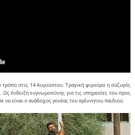
ο τρόπο στις 14 Αυγούστου. Τραγική φιγούρα η σύζυγός
. Ως ένδειξη ευγνωμοσύνης για τις υπηρεσίες του προς
 να είναι ο ανάδοχος γονέας του αγέννητου παιδιού.