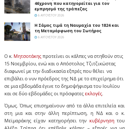
46χρονη που κατηγορείται για τον
εμπρησμό της τράπεζας
6 ΑΥΓΟΎΣΤΟΥ 2026
Η Σάμος τιμά τη Ναυμαχία του 1824 και
τη Μεταμόρφωση του Σωτήρος
6 ΑΥΓΟΎΣΤΟΥ 2026
Ο κ.
Μητσοτάκης
προτείνει οι κάλπες να στηθούν στις
15 Νοεμβρίου, ενώ και ο Απόστολος Τζιτζικώστας
διαφωνεί με την διαδικασία εξπρές που θέλει να
επιβάλει ο νυν πρόεδρος της ΝΔ με το επιχείρημα ότι
σε μια εβδομάδα έγινε το δημοψήφισμα του Ιουλίου
και σε δύο εβδομάδες οι πρόσφατες
εκλογές
.
Όμως. Όπως επισημαίνουν από τα άλλα επιτελεία και
στη μια και στην άλλη περίπτωση, η ΝΔ και ο κ.
Μεϊμαράκης είχαν κατηγορήσει την
κυβέρνηση
του
Αλέξη Τσίπρα ότι επέβαλε κάλπες – εξπρές για να