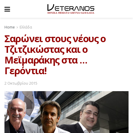
Home
Ελλάδα
Σαρώνει στους νέους ο
Τζιτζικώστας και ο
Μεϊμαράκης στα …
Γερόντια!
2 Οκτωβρίου 2015