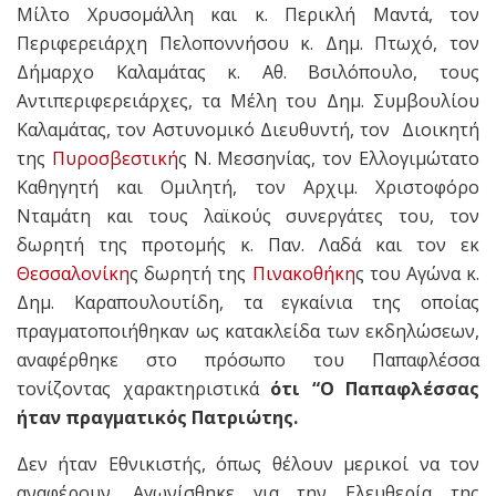
Μίλτο Χρυσομάλλη και κ. Περικλή Μαντά, τον
Περιφερειάρχη Πελοποννήσου κ. Δημ. Πτωχό, τον
Δήμαρχο Καλαμάτας κ. Αθ. Βσιλόπουλο, τους
Αντιπεριφερειάρχες, τα Μέλη του Δημ. Συμβουλίου
Καλαμάτας, τον Αστυνομικό Διευθυντή, τον Διοικητή
της
Πυροσβεστική
ς Ν. Μεσσηνίας, τον Ελλογιμώτατο
Καθηγητή και Ομιλητή, τον Αρχιμ. Χριστοφόρο
Νταμάτη και τους λαϊκούς συνεργάτες του, τον
δωρητή της προτομής κ. Παν. Λαδά και τον εκ
Θεσσαλονίκη
ς δωρητή της
Πινακοθήκη
ς του Αγώνα κ.
Δημ. Καραπουλουτίδη, τα εγκαίνια της οποίας
πραγματοποιήθηκαν ως κατακλείδα των εκδηλώσεων,
αναφέρθηκε στο πρόσωπο του Παπαφλέσσα
τονίζοντας χαρακτηριστικά
ότι “Ο Παπαφλέσσας
ήταν πραγματικός Πατριώτης.
Δεν ήταν Εθνικιστής, όπως θέλουν μερικοί να τον
αναφέρουν. Αγωνίσθηκε για την Ελευθερία της