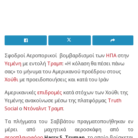
Σφοδροί Αεροπορικοί βομβαρδισμοί των
ΗΠΑ
στην
Υεμένη
με εντολή
Τραμπ
: «Η κόλαση θα πέσει πάνω
σας» το μήνυμα του Αμερικανού προέδρου στους
Χούθι
με προειδοποιήσεις και κατά του Ιράν
Αμερικανικές
επιδρομές
κατά στόχων
των Χούθι της
Υεμένης ανακοίνωσε μέσω της πλατφόρμας
Truth
Social
ο
Ντόναλντ Τραμπ
.
Τα πλήγματα του Σαββάτου πραγματοποιήθηκαν εν
μέρει από μαχητικά αεροσκάφη από το
αεροπλανοφόρο
Harry S. Truman,
το οποίο βρίσκεται