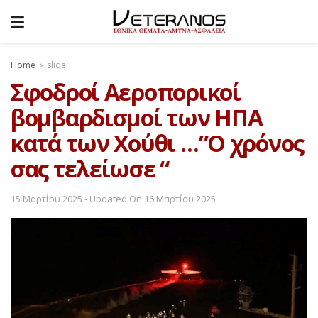
Home
slide
Σφοδροί Αεροπορικοί
βομβαρδισμοί των ΗΠΑ
κατά των Χούθι …”Ο χρόνος
σας τελείωσε “
15 Μαρτίου 2025 - Updated On 16 Μαρτίου 2025