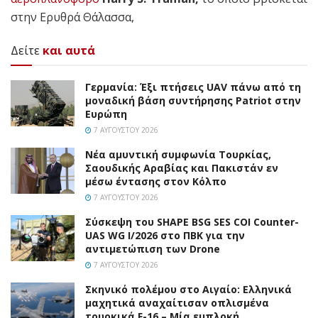
στην Ερυθρά Θάλασσα,
Δείτε
και αυτά
Γερμανία: Έξι πτήσεις UAV πάνω από τη
μοναδική βάση συντήρησης Patriot στην
Ευρώπη
7 ΑΥΓΟΎΣΤΟΥ 2026
Νέα αμυντική συμφωνία Τουρκίας,
Σαουδικής Αραβίας και Πακιστάν εν
μέσω έντασης στον Κόλπο
7 ΑΥΓΟΎΣΤΟΥ 2026
Σύσκεψη του SHAPE BSG SES COI Counter-
UAS WG I/2026 στο ΠΒΚ για την
αντιμετώπιση των Drone
7 ΑΥΓΟΎΣΤΟΥ 2026
Σκηνικό πολέμου στο Αιγαίο: Ελληνικά
μαχητικά αναχαίτισαν οπλισμένα
τουρκικά F-16 – Μία εμπλοκή