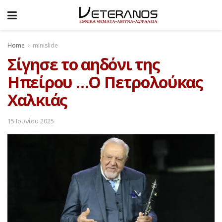
Home
minislide
Σίγησε το αηδόνι της
Ηπείρου …Ο Πετρολούκας
Χαλκιάς
15 Ιουνίου 2025