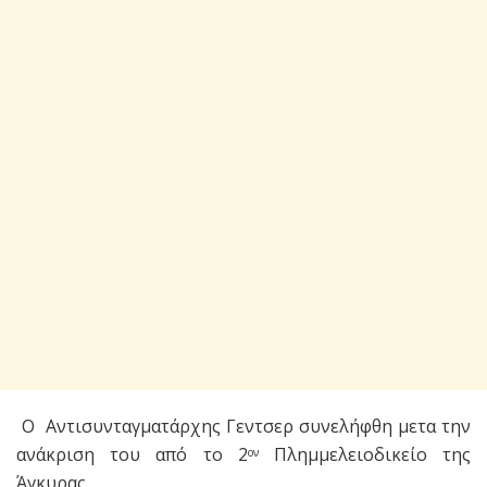
Ο Αντισυνταγματάρχης Γεντσερ συνελήφθη μετα την
ανάκριση του από το 2
Πλημμελειοδικείο της
ον
Άγκυρας .