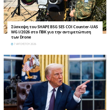
Σύσκεψη του SHAPE BSG SES COI Counter-UAS
WG I/2026 στο ΠΒΚ για την αντιμετώπιση
των Drone
7 ΑΥΓΟΎΣΤΟΥ 2026