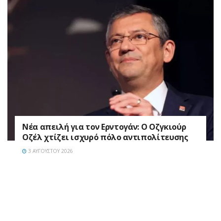
Νέα απειλή για τον Ερντογάν: Ο Οζγκιούρ
Οζέλ χτίζει ισχυρό πόλο αντιπολίτευσης
3 ΑΥΓΟΎΣΤΟΥ 2026