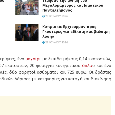
που
Τίμησαν την μνήμη του
Μεγαλομάρτυρος και Ιαματικού
Παντελεήμονος
29 ΙΟΥΛΊΟΥ 2026
Κυπριακό: Ερχιουρμάν προς
Γκουτέρες για «δίκαιη και βιώσιμη
λύση»
28 ΙΟΥΛΊΟΥ 2026
τρίφτες, ένα
μαχαίρι
με λεπίδα μήκους 0,14 εκατοστών,
,07 εκατοστών, 20 φυσίγγια κυνηγετικού
όπλο
υ και ένα
ιές, δύο φορητοί ασύρματοι και 725 ευρώ. Οι δράστες
δικών Λάρισας με κατηγορίες για κατοχή και διακίνηση