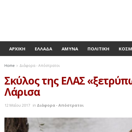
ΑΡΧΙΚΉ
ΕΛΛΆΔΑ
ΆΜΥΝΑ
ΠΟΛΙΤΙΚΉ
ΚΌΣ
Home
Διάφορα - Απόστρατοι
Σκύλος της ΕΛΑΣ «ξετρύπ
Λάρισα
12 Μαΐου 2017
in
Διάφορα - Απόστρατοι