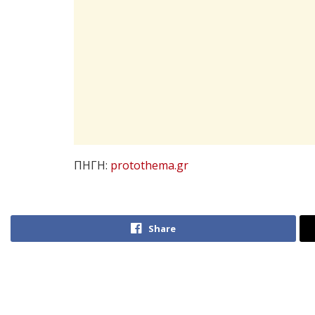
ΠΗΓΗ:
protothema.gr
Share