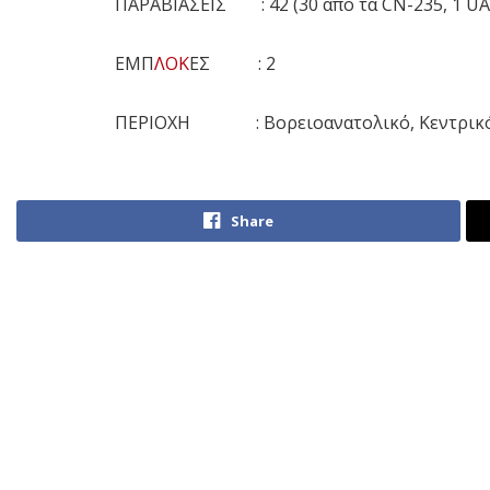
ΠΑΡΑΒΙΑΣΕΙΣ : 42 (30 από τα CN-235, 1 UAV
ΕΜΠ
ΛΟΚ
ΕΣ : 2
ΠΕΡΙΟΧΗ : Βορειοανατολικό, Κεντρικό κ
Share