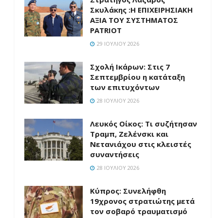
Σκυλάκης :Η ΕΠΙΧΕΙΡΗΣΙΑΚΗ
ΑΞΙΑ ΤΟΥ ΣΥΣΤΗΜΑΤΟΣ
PATRIOT
29 ΙΟΥΛΊΟΥ 2026
Σχολή Ικάρων: Στις 7
Σεπτεμβρίου η κατάταξη
των επιτυχόντων
28 ΙΟΥΛΊΟΥ 2026
Λευκός Οίκος: Τι συζήτησαν
Τραμπ, Ζελένσκι και
Νετανιάχου στις κλειστές
συναντήσεις
28 ΙΟΥΛΊΟΥ 2026
Κύπρος: Συνελήφθη
19χρονος στρατιώτης μετά
τον σοβαρό τραυματισμό