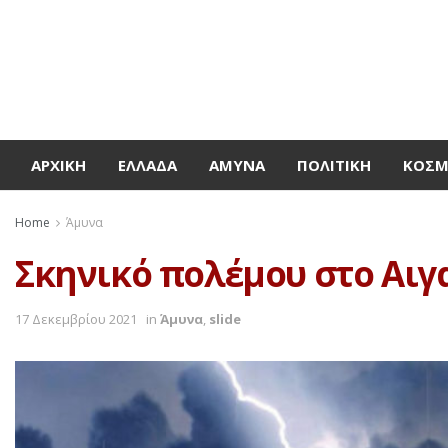
ΑΡΧΙΚΉ
ΕΛΛΆΔΑ
ΆΜΥΝΑ
ΠΟΛΙΤΙΚΉ
ΚΌΣ
Home
Άμυνα
Σκηνικό πολέμου στο Αιγ
17 Δεκεμβρίου 2021
in
Άμυνα
,
slide