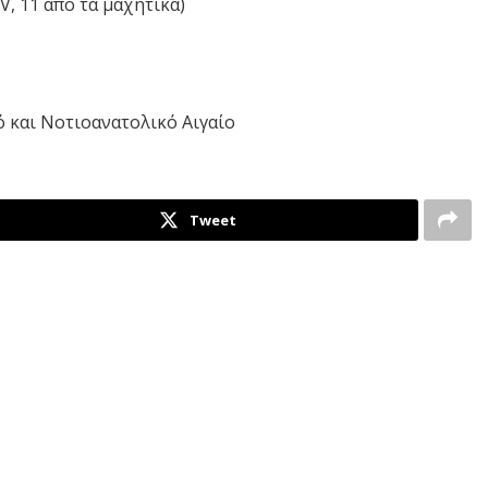
, 11 από τα μαχητικά)
αι Νοτιοανατολικό Αιγαίο
Tweet